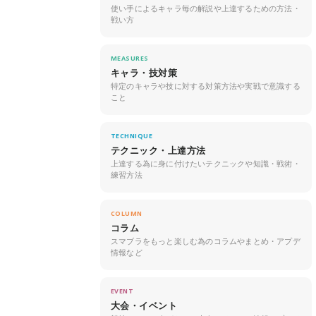
使い手によるキャラ毎の解説や上達するための方法・
戦い方
MEASURES
キャラ・技対策
特定のキャラや技に対する対策方法や実戦で意識する
こと
TECHNIQUE
テクニック・上達方法
上達する為に身に付けたいテクニックや知識・戦術・
練習方法
COLUMN
コラム
スマブラをもっと楽しむ為のコラムやまとめ・アプデ
情報など
EVENT
大会・イベント