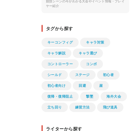
競技シーンの今がわかる大会やイベント情報・プレイ
ヤー紹介
タグから探す
キーコンフィグ
キャラ対策
キャラ解説
キャラ選び
コントローラー
コンボ
シールド
ステージ
初心者
初心者向け
回避
崖
復帰・復帰阻止
撃墜
海外大会
立ち回り
練習方法
飛び道具
ライターから探す