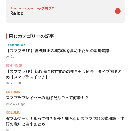
Thunder gaming所属プロ
Raito
同じカテゴリーの記事
TECHNIQUE
【スマブラSP】復帰阻止の成功率を高めるための基礎知識
by EL
BEGINNER
【スマブラSP】初心者におすすめの強キャラ紹介 | タイプ別まと
め【スマブラスイッチ】
by Kishiru
COLUMN
スマブラプレイヤーのあばだんごって何者！？
by Abadango
COLUMN
ダブルマークナルって何？意外と知らないスマブラ非公式用語・造
語の意味と由来まとめ
by EL