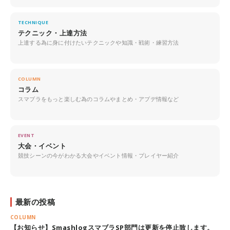
TECHNIQUE
テクニック・上達方法
上達する為に身に付けたいテクニックや知識・戦術・練習方法
COLUMN
コラム
スマブラをもっと楽しむ為のコラムやまとめ・アプデ情報など
EVENT
大会・イベント
競技シーンの今がわかる大会やイベント情報・プレイヤー紹介
最新の投稿
COLUMN
【お知らせ】SmashlogスマブラSP部門は更新を停止致します。