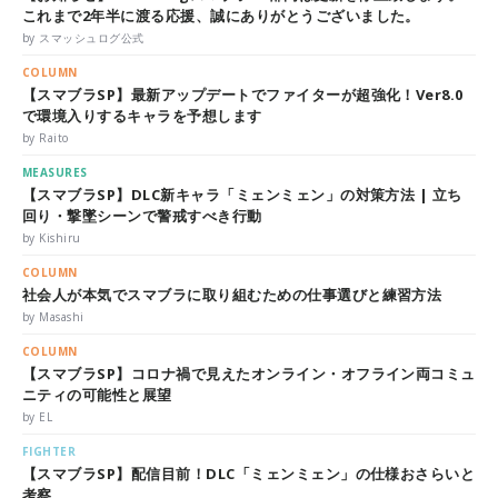
これまで2年半に渡る応援、誠にありがとうございました。
by スマッシュログ公式
COLUMN
【スマブラSP】最新アップデートでファイターが超強化！Ver8.0
で環境入りするキャラを予想します
by Raito
MEASURES
【スマブラSP】DLC新キャラ「ミェンミェン」の対策方法 | 立ち
回り・撃墜シーンで警戒すべき行動
by Kishiru
COLUMN
社会人が本気でスマブラに取り組むための仕事選びと練習方法
by Masashi
COLUMN
【スマブラSP】コロナ禍で見えたオンライン・オフライン両コミュ
ニティの可能性と展望
by EL
FIGHTER
【スマブラSP】配信目前！DLC「ミェンミェン」の仕様おさらいと
考察