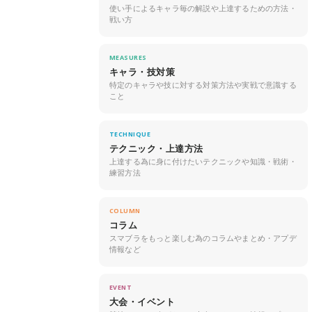
使い手によるキャラ毎の解説や上達するための方法・
戦い方
MEASURES
キャラ・技対策
特定のキャラや技に対する対策方法や実戦で意識する
こと
TECHNIQUE
テクニック・上達方法
上達する為に身に付けたいテクニックや知識・戦術・
練習方法
COLUMN
コラム
スマブラをもっと楽しむ為のコラムやまとめ・アプデ
情報など
EVENT
大会・イベント