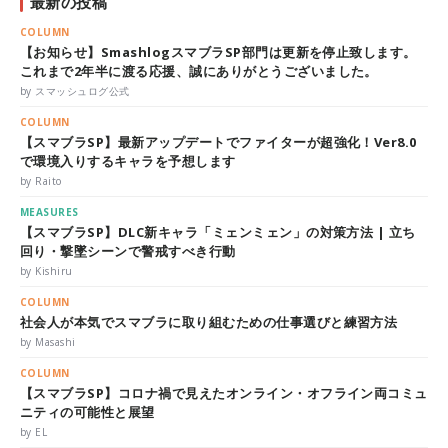
最新の投稿
COLUMN
【お知らせ】SmashlogスマブラSP部門は更新を停止致します。
これまで2年半に渡る応援、誠にありがとうございました。
by スマッシュログ公式
COLUMN
【スマブラSP】最新アップデートでファイターが超強化！Ver8.0
で環境入りするキャラを予想します
by Raito
MEASURES
【スマブラSP】DLC新キャラ「ミェンミェン」の対策方法 | 立ち
回り・撃墜シーンで警戒すべき行動
by Kishiru
COLUMN
社会人が本気でスマブラに取り組むための仕事選びと練習方法
by Masashi
COLUMN
【スマブラSP】コロナ禍で見えたオンライン・オフライン両コミュ
ニティの可能性と展望
by EL