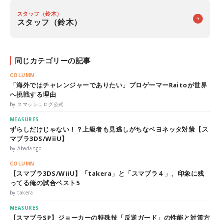
スタッフ（鈴木）
スタッフ（鈴木）
同じカテゴリーの記事
COLUMN
「海外ではチャレンジャーでありたい」プロゲーマーRaitoが世界
へ挑戦する理由
by スマッシュログ公式
MEASURES
ずらしだけじゃない！？上級者も見逃しがちなベヨネッタ対策【ス
マブラ3DS/WiiU】
by Abadango
COLUMN
【スマブラ3DS/WiiU】「takera」と「スマブラ４」、印象に残
ってる俺の試合ベスト5
by takera
MEASURES
【スマブラSP】ジョーカーの特殊技「反逆ガード」の性能と対策方