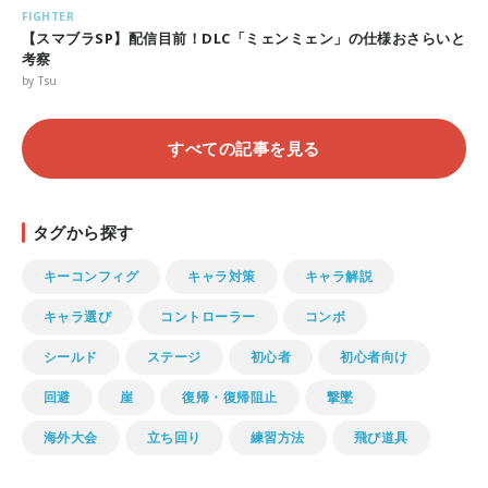
FIGHTER
【スマブラSP】配信目前！DLC「ミェンミェン」の仕様おさらいと
考察
by Tsu
すべての記事を見る
タグから探す
キーコンフィグ
キャラ対策
キャラ解説
キャラ選び
コントローラー
コンボ
シールド
ステージ
初心者
初心者向け
回避
崖
復帰・復帰阻止
撃墜
海外大会
立ち回り
練習方法
飛び道具