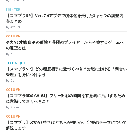
by Abadango
FIGHTER
【スマブラSP】Ver.7.0アプデで弱体化を受けた3キャラの調整内
容まとめ
by Atelier
COLUMN
努力VS才能 自身の経験と界隈のプレイヤーから考察するゲームへ
の適正とは
by EL
TECHNIQUE
【スマブラSP】どの程度相手に近づくべき？対戦における「間合い
管理」を身につけよう
by EL
COLUMN
【スマブラ3DS/WiiU】フリー対戦の時間を有意義に活用するため
に意識しておくべきこと
by Kishiru
COLUMN
【スマブラ】攻めVS待ちはどちらが強いか、定番のテーマについて
解説します