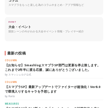
コラム
スマブラをもっと楽しむ為のコラムやまとめ・アプデ情報など
EVENT
大会・イベント
競技シーンの今がわかる大会やイベント情報・プレイヤー紹介
最新の投稿
COLUMN
【お知らせ】SmashlogスマブラSP部門は更新を停止致します。
これまで2年半に渡る応援、誠にありがとうございました。
by スマッシュログ公式
COLUMN
【スマブラSP】最新アップデートでファイターが超強化！Ver8.0
で環境入りするキャラを予想します
by Raito
MEASURES