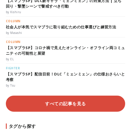
【スマブラSP】DLC新キャラ「ミェンミェン」の対策方法 | 立ち
回り・撃墜シーンで警戒すべき行動
by Kishiru
COLUMN
社会人が本気でスマブラに取り組むための仕事選びと練習方法
by Masashi
COLUMN
【スマブラSP】コロナ禍で見えたオンライン・オフライン両コミュ
ニティの可能性と展望
by EL
FIGHTER
【スマブラSP】配信目前！DLC「ミェンミェン」の仕様おさらいと
考察
by Tsu
すべての記事を見る
タグから探す