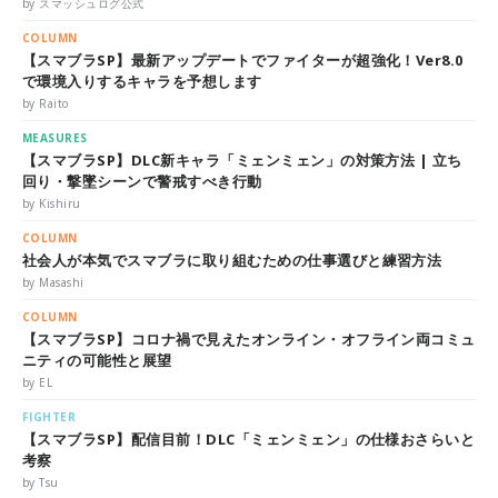
by スマッシュログ公式
COLUMN
【スマブラSP】最新アップデートでファイターが超強化！Ver8.0
で環境入りするキャラを予想します
by Raito
MEASURES
【スマブラSP】DLC新キャラ「ミェンミェン」の対策方法 | 立ち
回り・撃墜シーンで警戒すべき行動
by Kishiru
COLUMN
社会人が本気でスマブラに取り組むための仕事選びと練習方法
by Masashi
COLUMN
【スマブラSP】コロナ禍で見えたオンライン・オフライン両コミュ
ニティの可能性と展望
by EL
FIGHTER
【スマブラSP】配信目前！DLC「ミェンミェン」の仕様おさらいと
考察
by Tsu