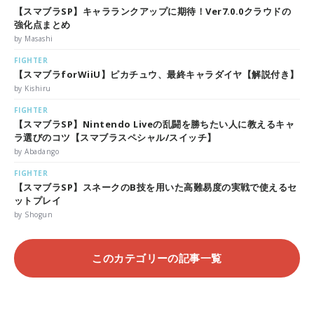
【スマブラSP】キャラランクアップに期待！Ver7.0.0クラウドの
強化点まとめ
by Masashi
FIGHTER
【スマブラforWiiU】ピカチュウ、最終キャラダイヤ【解説付き】
by Kishiru
FIGHTER
【スマブラSP】Nintendo Liveの乱闘を勝ちたい人に教えるキャ
ラ選びのコツ【スマブラスペシャル/スイッチ】
by Abadango
FIGHTER
【スマブラSP】スネークのB技を用いた高難易度の実戦で使えるセ
ットプレイ
by Shogun
このカテゴリーの記事一覧