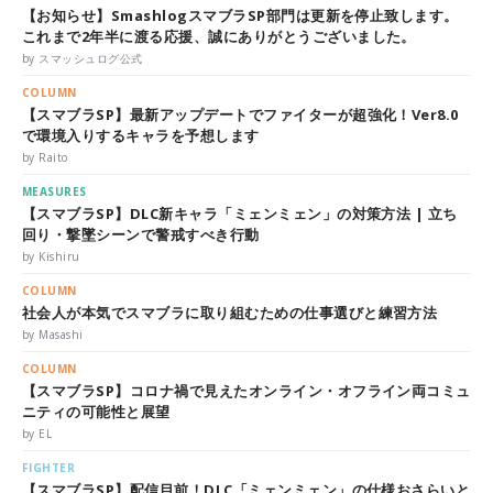
【お知らせ】SmashlogスマブラSP部門は更新を停止致します。
これまで2年半に渡る応援、誠にありがとうございました。
by スマッシュログ公式
COLUMN
【スマブラSP】最新アップデートでファイターが超強化！Ver8.0
で環境入りするキャラを予想します
by Raito
MEASURES
【スマブラSP】DLC新キャラ「ミェンミェン」の対策方法 | 立ち
回り・撃墜シーンで警戒すべき行動
by Kishiru
COLUMN
社会人が本気でスマブラに取り組むための仕事選びと練習方法
by Masashi
COLUMN
【スマブラSP】コロナ禍で見えたオンライン・オフライン両コミュ
ニティの可能性と展望
by EL
FIGHTER
【スマブラSP】配信目前！DLC「ミェンミェン」の仕様おさらいと