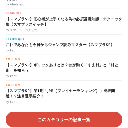
by Abadango
BEGINNER
【スマブラSP】初心者が上手くなる為の必須基礎知識・テクニック
集【スマブラスイッチ】
by スマッシュログ公式
TECHNIQUE
これであなたも今日からジャンプ読みマスター【スマブラSP】
by kept
COLUMN
【スマブラSP】ギミックありとは？台が動く「すま村」と「村と
街」を知ろう
by kept
COLUMN
【スマブラSP】第1期「JPR（プレイヤーランキング）」発表間
近！？注目選手紹介！
by kept
このカテゴリーの記事一覧