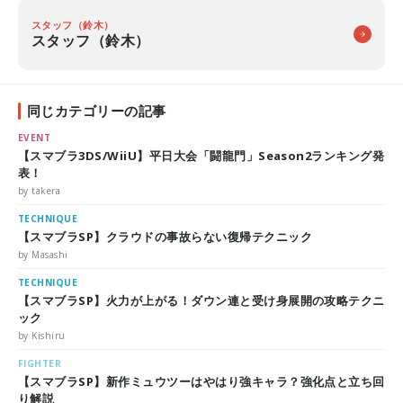
スタッフ（鈴木）
スタッフ（鈴木）
同じカテゴリーの記事
EVENT
【スマブラ3DS/WiiU】平日大会「闘龍門」Season2ランキング発
表！
by takera
TECHNIQUE
【スマブラSP】クラウドの事故らない復帰テクニック
by Masashi
TECHNIQUE
【スマブラSP】火力が上がる！ダウン連と受け身展開の攻略テクニ
ック
by Kishiru
FIGHTER
【スマブラSP】新作ミュウツーはやはり強キャラ？強化点と立ち回
り解説