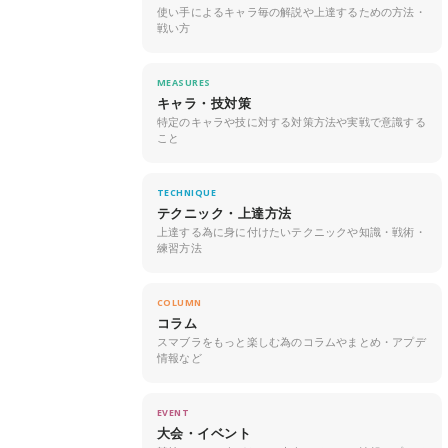
使い手によるキャラ毎の解説や上達するための方法・
戦い方
MEASURES
キャラ・技対策
特定のキャラや技に対する対策方法や実戦で意識する
こと
TECHNIQUE
テクニック・上達方法
上達する為に身に付けたいテクニックや知識・戦術・
練習方法
COLUMN
コラム
スマブラをもっと楽しむ為のコラムやまとめ・アプデ
情報など
EVENT
大会・イベント