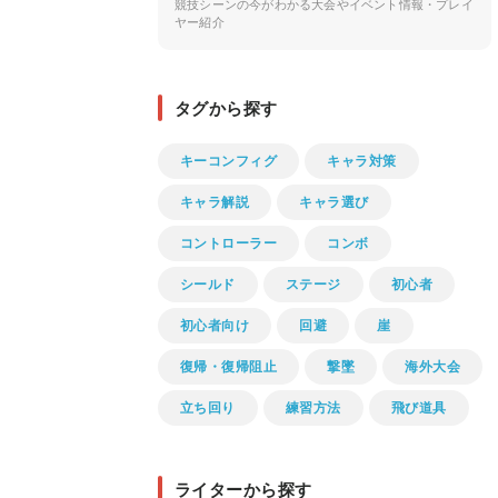
競技シーンの今がわかる大会やイベント情報・プレイ
ヤー紹介
タグから探す
キーコンフィグ
キャラ対策
キャラ解説
キャラ選び
コントローラー
コンボ
シールド
ステージ
初心者
初心者向け
回避
崖
復帰・復帰阻止
撃墜
海外大会
立ち回り
練習方法
飛び道具
ライターから探す