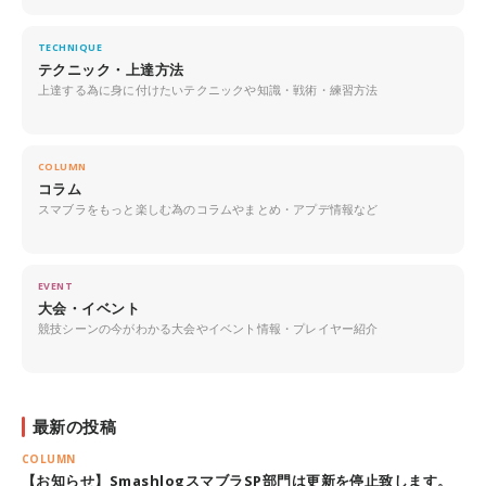
TECHNIQUE
テクニック・上達方法
上達する為に身に付けたいテクニックや知識・戦術・練習方法
COLUMN
コラム
スマブラをもっと楽しむ為のコラムやまとめ・アプデ情報など
EVENT
大会・イベント
競技シーンの今がわかる大会やイベント情報・プレイヤー紹介
最新の投稿
COLUMN
【お知らせ】SmashlogスマブラSP部門は更新を停止致します。