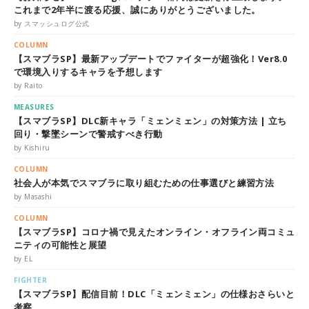
これまで2年半に渡る応援、誠にありがとうございました。
by スマッシュログ公式
COLUMN
【スマブラSP】最新アップデートでファイターが超強化！Ver8.0
で環境入りするキャラを予想します
by Raito
MEASURES
【スマブラSP】DLC新キャラ「ミェンミェン」の対策方法 | 立ち
回り・撃墜シーンで警戒すべき行動
by Kishiru
COLUMN
社会人が本気でスマブラに取り組むための仕事選びと練習方法
by Masashi
COLUMN
【スマブラSP】コロナ禍で見えたオンライン・オフライン両コミュ
ニティの可能性と展望
by EL
FIGHTER
【スマブラSP】配信目前！DLC「ミェンミェン」の仕様おさらいと
考察