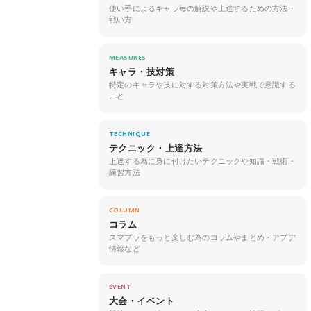
使い手によるキャラ毎の解説や上達するための方法・
戦い方
MEASURES
キャラ・技対策
特定のキャラや技に対する対策方法や実戦で意識する
こと
TECHNIQUE
テクニック・上達方法
上達する為に身に付けたいテクニックや知識・戦術・
練習方法
COLUMN
コラム
スマブラをもっと楽しむ為のコラムやまとめ・アプデ
情報など
EVENT
大会・イベント