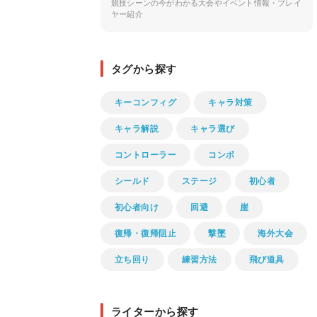
競技シーンの今がわかる大会やイベント情報・プレイ
ヤー紹介
タグから探す
キーコンフィグ
キャラ対策
キャラ解説
キャラ選び
コントローラー
コンボ
シールド
ステージ
初心者
初心者向け
回避
崖
復帰・復帰阻止
撃墜
海外大会
立ち回り
練習方法
飛び道具
ライターから探す