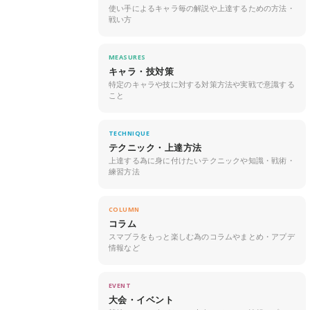
使い手によるキャラ毎の解説や上達するための方法・
戦い方
MEASURES
キャラ・技対策
特定のキャラや技に対する対策方法や実戦で意識する
こと
TECHNIQUE
テクニック・上達方法
上達する為に身に付けたいテクニックや知識・戦術・
練習方法
COLUMN
コラム
スマブラをもっと楽しむ為のコラムやまとめ・アプデ
情報など
EVENT
大会・イベント