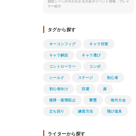
競技シーンの今がわかる大会やイベント情報・プレイ
ヤー紹介
タグから探す
キーコンフィグ
キャラ対策
キャラ解説
キャラ選び
コントローラー
コンボ
シールド
ステージ
初心者
初心者向け
回避
崖
復帰・復帰阻止
撃墜
海外大会
立ち回り
練習方法
飛び道具
ライターから探す