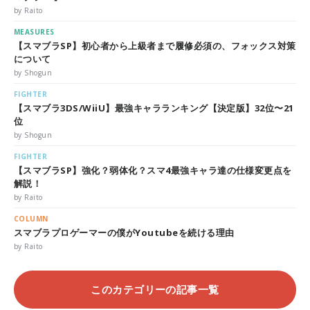
by Raito
MEASURES
【スマブラSP】初心者から上級者まで履修必須の、フォックス対策
について
by Shogun
FIGHTER
【スマブラ3DS/WiiU】最強キャラランキング【決定版】32位〜21
位
by Shogun
FIGHTER
【スマブラSP】強化？弱体化？スマ4最強キャラ達の仕様変更点を
解説！
by Raito
COLUMN
スマブラプロゲーマーの僕がYoutubeを続ける理由
by Raito
このカテゴリーの記事一覧