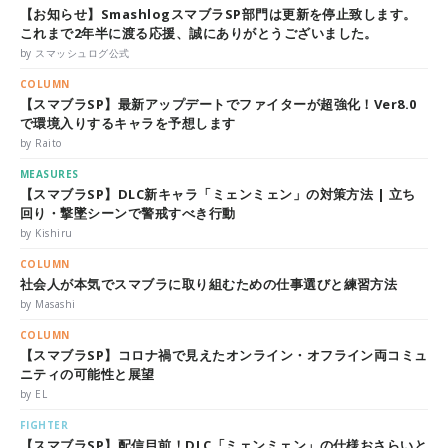
【お知らせ】SmashlogスマブラSP部門は更新を停止致します。
これまで2年半に渡る応援、誠にありがとうございました。
by スマッシュログ公式
COLUMN
【スマブラSP】最新アップデートでファイターが超強化！Ver8.0
で環境入りするキャラを予想します
by Raito
MEASURES
【スマブラSP】DLC新キャラ「ミェンミェン」の対策方法 | 立ち
回り・撃墜シーンで警戒すべき行動
by Kishiru
COLUMN
社会人が本気でスマブラに取り組むための仕事選びと練習方法
by Masashi
COLUMN
【スマブラSP】コロナ禍で見えたオンライン・オフライン両コミュ
ニティの可能性と展望
by EL
FIGHTER
【スマブラSP】配信目前！DLC「ミェンミェン」の仕様おさらいと