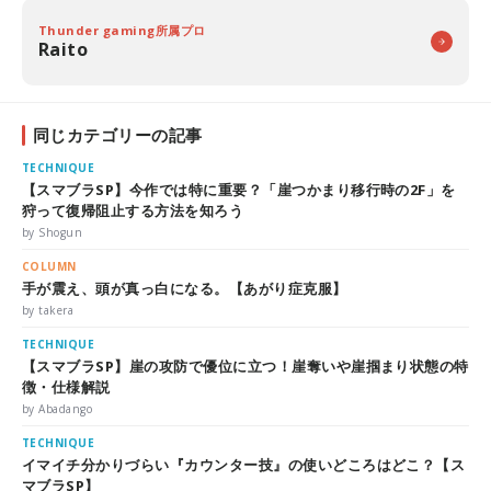
Thunder gaming所属プロ
Raito
同じカテゴリーの記事
TECHNIQUE
【スマブラSP】今作では特に重要？「崖つかまり移行時の2F」を
狩って復帰阻止する方法を知ろう
by Shogun
COLUMN
手が震え、頭が真っ白になる。【あがり症克服】
by takera
TECHNIQUE
【スマブラSP】崖の攻防で優位に立つ！崖奪いや崖掴まり状態の特
徴・仕様解説
by Abadango
TECHNIQUE
イマイチ分かりづらい『カウンター技』の使いどころはどこ？【ス
マブラSP】