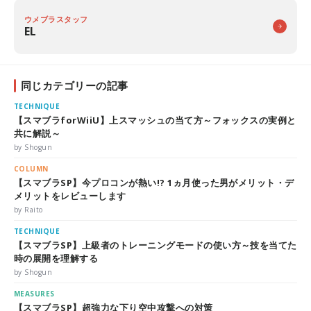
ウメブラスタッフ
EL
同じカテゴリーの記事
TECHNIQUE
【スマブラforWiiU】上スマッシュの当て方～フォックスの実例と
共に解説～
by Shogun
COLUMN
【スマブラSP】今プロコンが熱い!? 1ヵ月使った男がメリット・デ
メリットをレビューします
by Raito
TECHNIQUE
【スマブラSP】上級者のトレーニングモードの使い方～技を当てた
時の展開を理解する
by Shogun
MEASURES
【スマブラSP】超強力な下り空中攻撃への対策