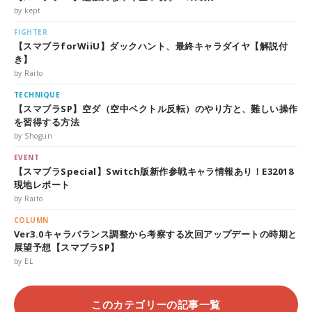
by kept
FIGHTER
【スマブラforWiiU】ダックハント、最終キャラダイヤ【解説付
き】
by Raito
TECHNIQUE
【スマブラSP】空ダ（空中ベクトル反転）のやり方と、難しい操作
を習得する方法
by Shogun
EVENT
【スマブラSpecial】Switch版新作参戦キャラ情報あり！E32018
現地レポート
by Raito
COLUMN
Ver3.0キャラバランス調整から考察する次回アップデートの時期と
展望予想【スマブラSP】
by EL
このカテゴリーの記事一覧