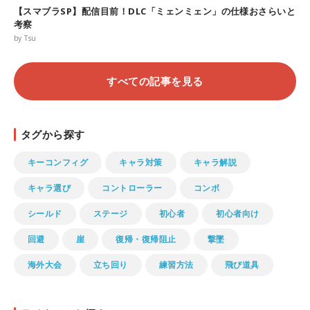
【スマブラSP】配信目前！DLC「ミェンミェン」の仕様おさらいと
考察
by Tsu
すべての記事を見る
タグから探す
キーコンフィグ
キャラ対策
キャラ解説
キャラ選び
コントローラー
コンボ
シールド
ステージ
初心者
初心者向け
回避
崖
復帰・復帰阻止
撃墜
海外大会
立ち回り
練習方法
飛び道具