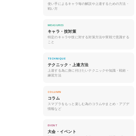
使い手によるキャラ毎の解説や上達するための方法・
戦い方
MEASURES
キャラ・技対策
特定のキャラや技に対する対策方法や実戦で意識する
こと
TECHNIQUE
テクニック・上達方法
上達する為に身に付けたいテクニックや知識・戦術・
練習方法
COLUMN
コラム
スマブラをもっと楽しむ為のコラムやまとめ・アプデ
情報など
EVENT
大会・イベント