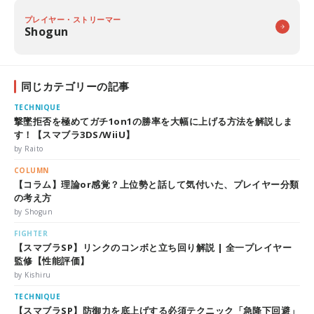
プレイヤー・ストリーマー
Shogun
同じカテゴリーの記事
TECHNIQUE
撃墜拒否を極めてガチ1on1の勝率を大幅に上げる方法を解説しま
す！【スマブラ3DS/WiiU】
by Raito
COLUMN
【コラム】理論or感覚？上位勢と話して気付いた、プレイヤー分類
の考え方
by Shogun
FIGHTER
【スマブラSP】リンクのコンボと立ち回り解説 | 全一プレイヤー
監修【性能評価】
by Kishiru
TECHNIQUE
【スマブラSP】防御力を底上げする必須テクニック「急降下回避」