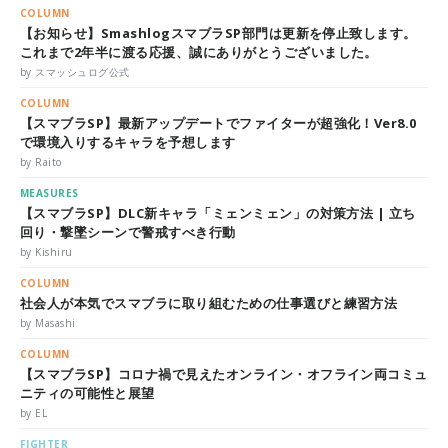
COLUMN
【お知らせ】SmashlogスマブラSP部門は更新を停止致します。
これまで2年半に渡る応援、誠にありがとうございました。
by スマッシュログ公式
COLUMN
【スマブラSP】最新アップデートでファイターが超強化！Ver8.0
で環境入りするキャラを予想します
by Raito
MEASURES
【スマブラSP】DLC新キャラ「ミェンミェン」の対策方法 | 立ち
回り・撃墜シーンで警戒すべき行動
by Kishiru
COLUMN
社会人が本気でスマブラに取り組むための仕事選びと練習方法
by Masashi
COLUMN
【スマブラSP】コロナ禍で見えたオンライン・オフライン両コミュ
ニティの可能性と展望
by EL
FIGHTER