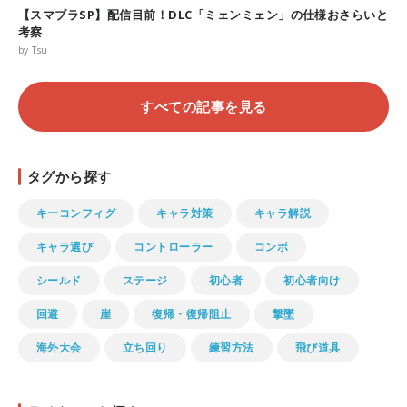
【スマブラSP】配信目前！DLC「ミェンミェン」の仕様おさらいと
考察
by Tsu
すべての記事を見る
タグから探す
キーコンフィグ
キャラ対策
キャラ解説
キャラ選び
コントローラー
コンボ
シールド
ステージ
初心者
初心者向け
回避
崖
復帰・復帰阻止
撃墜
海外大会
立ち回り
練習方法
飛び道具