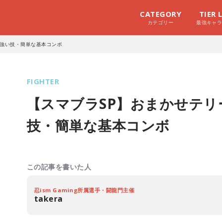
CATEGORY
TIER 
カテゴリー
最強キャ
！強い技・簡単な基本コンボ
FIGHTER
【スマブラSP】おまかせテリ
技・簡単な基本コンボ
この記事を書いた人
忍ism Gaming所属選手・闘龍門主催
takera