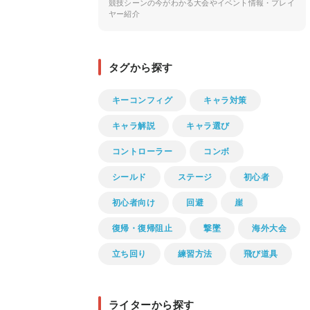
競技シーンの今がわかる大会やイベント情報・プレイ
ヤー紹介
タグから探す
キーコンフィグ
キャラ対策
キャラ解説
キャラ選び
コントローラー
コンボ
シールド
ステージ
初心者
初心者向け
回避
崖
復帰・復帰阻止
撃墜
海外大会
立ち回り
練習方法
飛び道具
ライターから探す