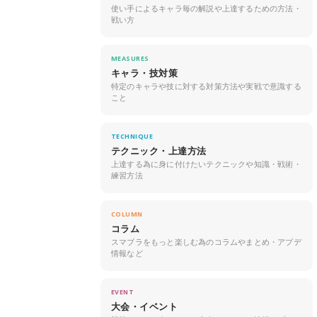
使い手によるキャラ毎の解説や上達するための方法・
戦い方
MEASURES
キャラ・技対策
特定のキャラや技に対する対策方法や実戦で意識する
こと
TECHNIQUE
テクニック・上達方法
上達する為に身に付けたいテクニックや知識・戦術・
練習方法
COLUMN
コラム
スマブラをもっと楽しむ為のコラムやまとめ・アプデ
情報など
EVENT
大会・イベント