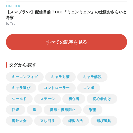
FIGHTER
【スマブラSP】配信目前！DLC「ミェンミェン」の仕様おさらいと
考察
by Tsu
すべての記事を見る
タグから探す
キーコンフィグ
キャラ対策
キャラ解説
キャラ選び
コントローラー
コンボ
シールド
ステージ
初心者
初心者向け
回避
崖
復帰・復帰阻止
撃墜
海外大会
立ち回り
練習方法
飛び道具