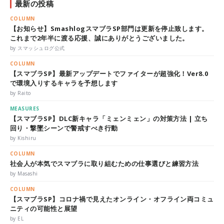
最新の投稿
COLUMN
【お知らせ】SmashlogスマブラSP部門は更新を停止致します。
これまで2年半に渡る応援、誠にありがとうございました。
by スマッシュログ公式
COLUMN
【スマブラSP】最新アップデートでファイターが超強化！Ver8.0
で環境入りするキャラを予想します
by Raito
MEASURES
【スマブラSP】DLC新キャラ「ミェンミェン」の対策方法 | 立ち
回り・撃墜シーンで警戒すべき行動
by Kishiru
COLUMN
社会人が本気でスマブラに取り組むための仕事選びと練習方法
by Masashi
COLUMN
【スマブラSP】コロナ禍で見えたオンライン・オフライン両コミュ
ニティの可能性と展望
by EL