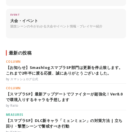
EVENT
大会・イベント
競技シーンの今がわかる大会やイベント情報・プレイヤー紹介
最新の投稿
COLUMN
【お知らせ】SmashlogスマブラSP部門は更新を停止致します。
これまで2年半に渡る応援、誠にありがとうございました。
by スマッシュログ公式
COLUMN
【スマブラSP】最新アップデートでファイターが超強化！Ver8.0
で環境入りするキャラを予想します
by Raito
MEASURES
【スマブラSP】DLC新キャラ「ミェンミェン」の対策方法 | 立ち
回り・撃墜シーンで警戒すべき行動