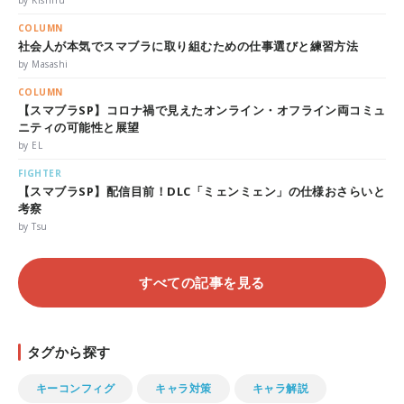
by Kishiru
COLUMN
社会人が本気でスマブラに取り組むための仕事選びと練習方法
by Masashi
COLUMN
【スマブラSP】コロナ禍で見えたオンライン・オフライン両コミュ
ニティの可能性と展望
by EL
FIGHTER
【スマブラSP】配信目前！DLC「ミェンミェン」の仕様おさらいと
考察
by Tsu
すべての記事を見る
タグから探す
キーコンフィグ
キャラ対策
キャラ解説