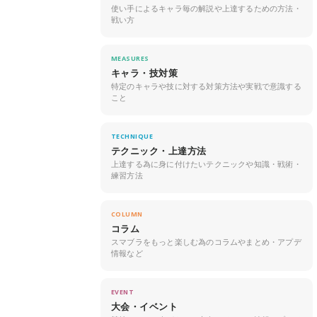
使い手によるキャラ毎の解説や上達するための方法・
戦い方
MEASURES
キャラ・技対策
特定のキャラや技に対する対策方法や実戦で意識する
こと
TECHNIQUE
テクニック・上達方法
上達する為に身に付けたいテクニックや知識・戦術・
練習方法
COLUMN
コラム
スマブラをもっと楽しむ為のコラムやまとめ・アプデ
情報など
EVENT
大会・イベント