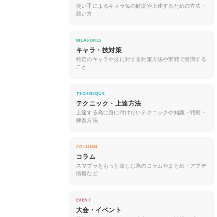
使い手によるキャラ毎の解説や上達するための方法・
戦い方
MEASURES
キャラ・技対策
特定のキャラや技に対する対策方法や実戦で意識する
こと
TECHNIQUE
テクニック・上達方法
上達する為に身に付けたいテクニックや知識・戦術・
練習方法
COLUMN
コラム
スマブラをもっと楽しむ為のコラムやまとめ・アプデ
情報など
EVENT
大会・イベント