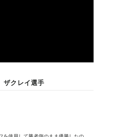
属 ザクレイ選手
。
フを使用して勝者側のまま優勝したの