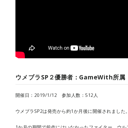
ウメブラSP２優勝者：GameWith所
開催日：2019/1/12 参加人数：512人
ウメブラSP2は発売から約1か月後に開催されました
1か月の期間で前作にはいなかったファイター、ウル