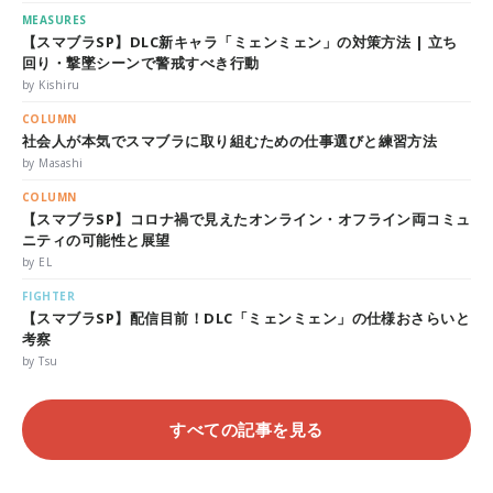
MEASURES
【スマブラSP】DLC新キャラ「ミェンミェン」の対策方法 | 立ち
回り・撃墜シーンで警戒すべき行動
by Kishiru
COLUMN
社会人が本気でスマブラに取り組むための仕事選びと練習方法
by Masashi
COLUMN
【スマブラSP】コロナ禍で見えたオンライン・オフライン両コミュ
ニティの可能性と展望
by EL
FIGHTER
【スマブラSP】配信目前！DLC「ミェンミェン」の仕様おさらいと
考察
by Tsu
すべての記事を見る