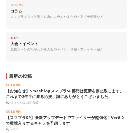
COLUMN
コラム
スマブラをもっと楽しむ為のコラムやまとめ・アプデ情報など
EVENT
大会・イベント
競技シーンの今がわかる大会やイベント情報・プレイヤー紹介
最新の投稿
COLUMN
【お知らせ】SmashlogスマブラSP部門は更新を停止致します。
これまで2年半に渡る応援、誠にありがとうございました。
by スマッシュログ公式
COLUMN
【スマブラSP】最新アップデートでファイターが超強化！Ver8.0
で環境入りするキャラを予想します
by Raito