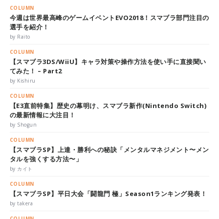
COLUMN
今週は世界最高峰のゲームイベントEVO2018！スマブラ部門注目の
選手を紹介！
by Raito
COLUMN
【スマブラ3DS/WiiU】キャラ対策や操作方法を使い手に直接聞い
てみた！ – Part2
by Kishiru
COLUMN
【E3直前特集】歴史の幕明け、スマブラ新作(Nintendo Switch)
の最新情報に大注目！
by Shogun
COLUMN
【スマブラSP】上達・勝利への秘訣「メンタルマネジメント〜メン
タルを強くする方法〜」
by カイト
COLUMN
【スマブラSP】平日大会「闘龍門 極」Season1ランキング発表！
by takera
COLUMN