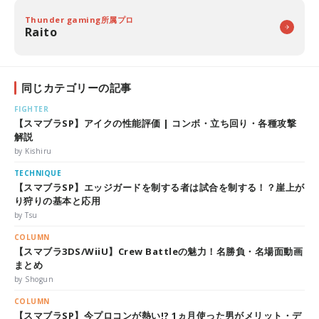
Thunder gaming所属プロ
Raito
同じカテゴリーの記事
FIGHTER
【スマブラSP】アイクの性能評価 | コンボ・立ち回り・各種攻撃
解説
by Kishiru
TECHNIQUE
【スマブラSP】エッジガードを制する者は試合を制する！？崖上が
り狩りの基本と応用
by Tsu
COLUMN
【スマブラ3DS/WiiU】Crew Battleの魅力！名勝負・名場面動画
まとめ
by Shogun
COLUMN
【スマブラSP】今プロコンが熱い!? 1ヵ月使った男がメリット・デ