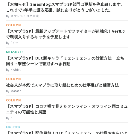
【お知らせ】SmashlogスマブラSP部門は更新を停止致します。
これまで2年半に渡る応援、誠にありがとうございました。
by スマッシュログ公式
COLUMN
【スマブラSP】最新アップデートでファイターが超強化！Ver8.0
で環境入りするキャラを予想します
by Raito
MEASURES
【スマブラSP】DLC新キャラ「ミェンミェン」の対策方法 | 立ち
回り・撃墜シーンで警戒すべき行動
by Kishiru
COLUMN
社会人が本気でスマブラに取り組むための仕事選びと練習方法
by Masashi
COLUMN
【スマブラSP】コロナ禍で見えたオンライン・オフライン両コミュ
ニティの可能性と展望
by EL
FIGHTER
【スマブラSP】配信目前！DLC「ミェンミェン」の仕様おさらいと