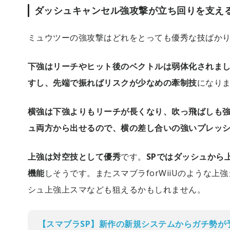
ダッシュキャンセル強攻撃が立ち回りを支え
ミュウツーの強攻撃はどれをとっても優秀な技ばか
下強はリーチやヒット後のベクトルは弱体化されま
すし、先端で振ればリスクが少なめの牽制技
になり
横強は下強よりもリーチが長くなり、吹っ飛ばしも
ュ両方から出せるので、横の差し合いの強いプレッ
上強は対空技として優秀
です。
SPではダッシュから
機能
しそうです。またスマブラforWiiUのような
シュ上強上スマなども狙えるかもしれません。
【スマブラSP】新作の新規システムからガチ勢が