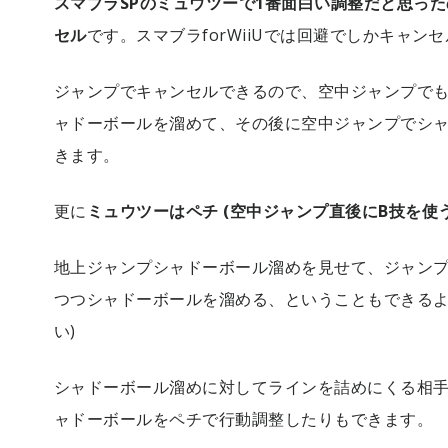
スマブラSPのミュウツーで1番面白い調整だと思っ
セル
です。スマブラforWiiUでは回避でしかキャン
ジャンプでキャンセルできるので、空中ジャンプで
ャドーボールを溜めて、その後に空中ジャンプでシ
きます。
更に
ミュウツーはペチ (空中ジャンプ直後にB技を使
地上ジャンプシャドーボール溜めを見せて、ジャン
つつシャドーボールを溜める、ということもできるよ
い)
シャドーボール溜めに対してラインを詰めにくる相
ャドーボールをペチで行動調整したりもできます。