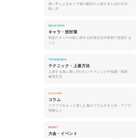
使い手によるキャラ毎の解説や上達するための方法・
戦い方
MEASURES
キャラ・技対策
特定のキャラや技に対する対策方法や実戦で意識する
こと
TECHNIQUE
テクニック・上達方法
上達する為に身に付けたいテクニックや知識・戦術・
練習方法
COLUMN
コラム
スマブラをもっと楽しむ為のコラムやまとめ・アプデ
情報など
EVENT
大会・イベント