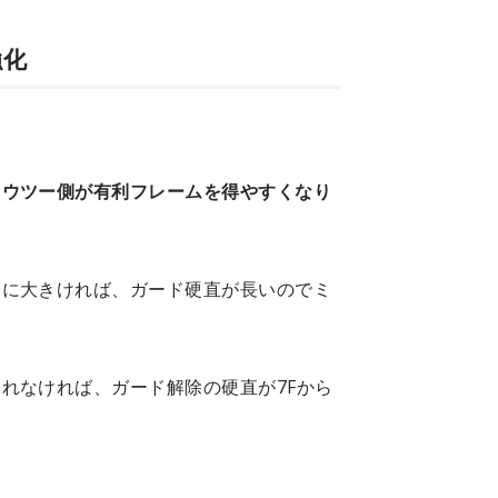
強化
ュウツー側が有利フレームを得やすくなり
分に大きければ、ガード硬直が長いのでミ
れなければ、ガード解除の硬直が7Fから