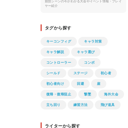
競技シーンの今がわかる大会やイベント情報・プレイ
ヤー紹介
タグから探す
キーコンフィグ
キャラ対策
キャラ解説
キャラ選び
コントローラー
コンボ
シールド
ステージ
初心者
初心者向け
回避
崖
復帰・復帰阻止
撃墜
海外大会
立ち回り
練習方法
飛び道具
ライターから探す