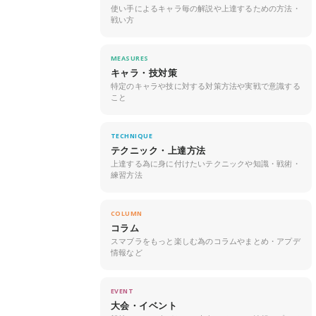
使い手によるキャラ毎の解説や上達するための方法・
戦い方
MEASURES
キャラ・技対策
特定のキャラや技に対する対策方法や実戦で意識する
こと
TECHNIQUE
テクニック・上達方法
上達する為に身に付けたいテクニックや知識・戦術・
練習方法
COLUMN
コラム
スマブラをもっと楽しむ為のコラムやまとめ・アプデ
情報など
EVENT
大会・イベント