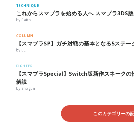
TECHNIQUE
これからスマブラを始める人へ スマブラ3DS
by Raito
COLUMN
【スマブラSP】ガチ対戦の基本となる5ステー
by EL
FIGHTER
【スマブラSpecial】Switch版新作スネ
解説
by Shogun
このカテゴリーの