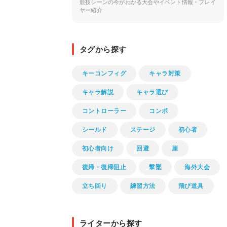
競技シーンの今がわかる大会やイベント情報・プレイ
ヤー紹介
タグから探す
キーコンフィグ
キャラ対策
キャラ解説
キャラ選び
コントローラー
コンボ
シールド
ステージ
初心者
初心者向け
回避
崖
復帰・復帰阻止
撃墜
海外大会
立ち回り
練習方法
飛び道具
ライターから探す