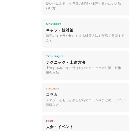
使い手によるキャラ毎の解説や上達するための方法・
戦い方
MEASURES
キャラ・技対策
特定のキャラや技に対する対策方法や実戦で意識する
こと
TECHNIQUE
テクニック・上達方法
上達する為に身に付けたいテクニックや知識・戦術・
練習方法
COLUMN
コラム
スマブラをもっと楽しむ為のコラムやまとめ・アプデ
情報など
EVENT
大会・イベント