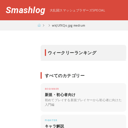
Smashlog
大乱闘スマッシュブラザーズSPECIAL
wkJUfXQo.jpg medium
ウィークリーランキング
すべてのカテゴリー
BEGINNER
新規・初心者向け
初めてプレイする新規プレイヤーから初心者に向けた
入門編
FIGHTER
キャラ解説