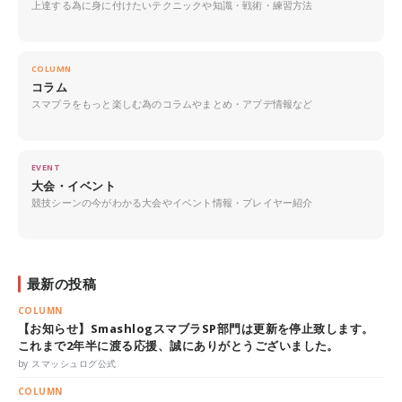
上達する為に身に付けたいテクニックや知識・戦術・練習方法
COLUMN
コラム
スマブラをもっと楽しむ為のコラムやまとめ・アプデ情報など
EVENT
大会・イベント
競技シーンの今がわかる大会やイベント情報・プレイヤー紹介
最新の投稿
COLUMN
【お知らせ】SmashlogスマブラSP部門は更新を停止致します。
これまで2年半に渡る応援、誠にありがとうございました。
by スマッシュログ公式
COLUMN