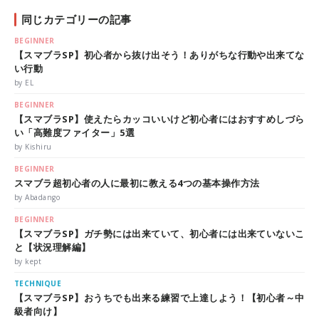
同じカテゴリーの記事
BEGINNER
【スマブラSP】初心者から抜け出そう！ありがちな行動や出来てな
い行動
by EL
BEGINNER
【スマブラSP】使えたらカッコいいけど初心者にはおすすめしづら
い「高難度ファイター」5選
by Kishiru
BEGINNER
スマブラ超初心者の人に最初に教える4つの基本操作方法
by Abadango
BEGINNER
【スマブラSP】ガチ勢には出来ていて、初心者には出来ていないこ
と【状況理解編】
by kept
TECHNIQUE
【スマブラSP】おうちでも出来る練習で上達しよう！【初心者～中
級者向け】