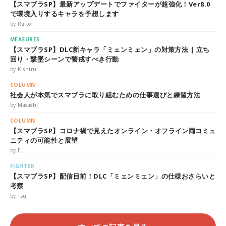
【スマブラSP】最新アップデートでファイターが超強化！Ver8.0
で環境入りするキャラを予想します
by Raito
MEASURES
【スマブラSP】DLC新キャラ「ミェンミェン」の対策方法 | 立ち
回り・撃墜シーンで警戒すべき行動
by Kishiru
COLUMN
社会人が本気でスマブラに取り組むための仕事選びと練習方法
by Masashi
COLUMN
【スマブラSP】コロナ禍で見えたオンライン・オフライン両コミュ
ニティの可能性と展望
by EL
FIGHTER
【スマブラSP】配信目前！DLC「ミェンミェン」の仕様おさらいと
考察
by Tsu