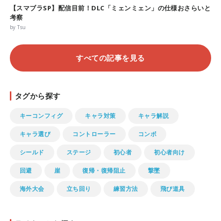
【スマブラSP】配信目前！DLC「ミェンミェン」の仕様おさらいと
考察
by Tsu
すべての記事を見る
タグから探す
キーコンフィグ
キャラ対策
キャラ解説
キャラ選び
コントローラー
コンボ
シールド
ステージ
初心者
初心者向け
回避
崖
復帰・復帰阻止
撃墜
海外大会
立ち回り
練習方法
飛び道具