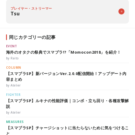
プレイヤー・ストリーマー
Tsu
同じカテゴリーの記事
EVENT
海外のオタクの祭典でスマブラ!?「Momocon2018」を紹介！
by Raito
COLUMN
【スマブラSP】新バージョンVer.2.0.0配信開始！アップデート内
容まとめ
by Atelier
FIGHTER
【スマブラSP】ルキナの性能評価｜コンボ・立ち回り・各種攻撃解
説
by Atelier
MEASURES
【スマブラSP】チャージショットに当たらないために気をつけるこ
と