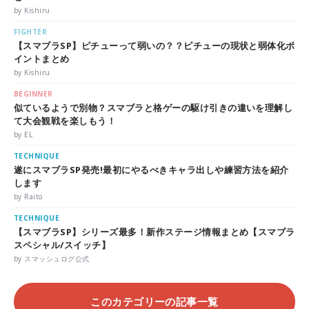
by Kishiru
FIGHTER
【スマブラSP】ピチューって弱いの？？ピチューの現状と弱体化ポ
イントまとめ
by Kishiru
BEGINNER
似ているようで別物？スマブラと格ゲーの駆け引きの違いを理解し
て大会観戦を楽しもう！
by EL
TECHNIQUE
遂にスマブラSP発売!最初にやるべきキャラ出しや練習方法を紹介
します
by Raito
TECHNIQUE
【スマブラSP】シリーズ最多！新作ステージ情報まとめ【スマブラ
スペシャル/スイッチ】
by スマッシュログ公式
このカテゴリーの記事一覧