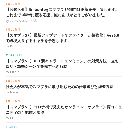
COLUMN
【お知らせ】SmashlogスマブラSP部門は更新を停止致します。
これまで2年半に渡る応援、誠にありがとうございました。
by スマッシュログ公式
COLUMN
【スマブラSP】最新アップデートでファイターが超強化！Ver8.0
で環境入りするキャラを予想します
by Raito
MEASURES
【スマブラSP】DLC新キャラ「ミェンミェン」の対策方法 | 立ち
回り・撃墜シーンで警戒すべき行動
by Kishiru
COLUMN
社会人が本気でスマブラに取り組むための仕事選びと練習方法
by Masashi
COLUMN
【スマブラSP】コロナ禍で見えたオンライン・オフライン両コミュ
ニティの可能性と展望
by EL
FIGHTER