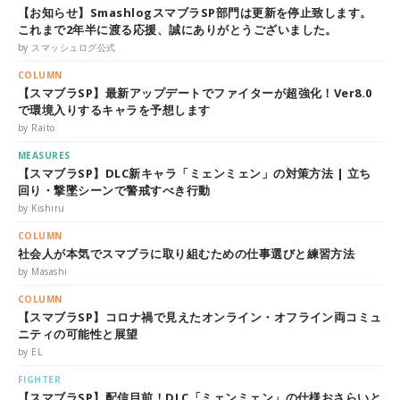
【お知らせ】SmashlogスマブラSP部門は更新を停止致します。
これまで2年半に渡る応援、誠にありがとうございました。
by スマッシュログ公式
COLUMN
【スマブラSP】最新アップデートでファイターが超強化！Ver8.0
で環境入りするキャラを予想します
by Raito
MEASURES
【スマブラSP】DLC新キャラ「ミェンミェン」の対策方法 | 立ち
回り・撃墜シーンで警戒すべき行動
by Kishiru
COLUMN
社会人が本気でスマブラに取り組むための仕事選びと練習方法
by Masashi
COLUMN
【スマブラSP】コロナ禍で見えたオンライン・オフライン両コミュ
ニティの可能性と展望
by EL
FIGHTER
【スマブラSP】配信目前！DLC「ミェンミェン」の仕様おさらいと