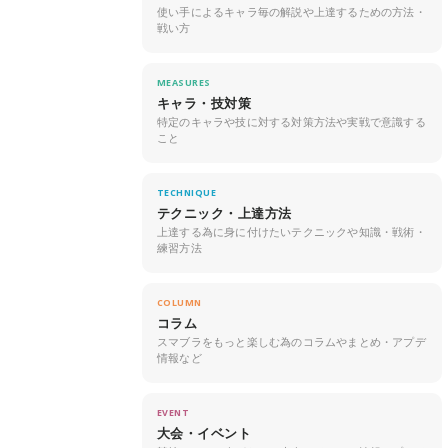
使い手によるキャラ毎の解説や上達するための方法・
戦い方
MEASURES
キャラ・技対策
特定のキャラや技に対する対策方法や実戦で意識する
こと
TECHNIQUE
テクニック・上達方法
上達する為に身に付けたいテクニックや知識・戦術・
練習方法
COLUMN
コラム
スマブラをもっと楽しむ為のコラムやまとめ・アプデ
情報など
EVENT
大会・イベント