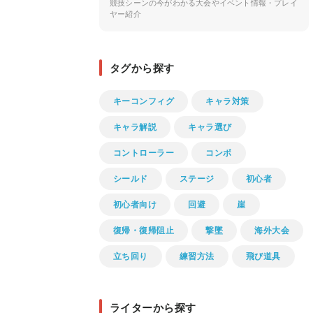
競技シーンの今がわかる大会やイベント情報・プレイ
ヤー紹介
タグから探す
キーコンフィグ
キャラ対策
キャラ解説
キャラ選び
コントローラー
コンボ
シールド
ステージ
初心者
初心者向け
回避
崖
復帰・復帰阻止
撃墜
海外大会
立ち回り
練習方法
飛び道具
ライターから探す