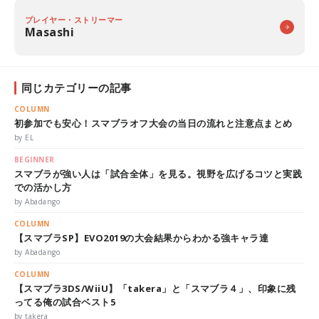
プレイヤー・ストリーマー
Masashi
同じカテゴリーの記事
COLUMN
初参加でも安心！スマブラオフ大会の当日の流れと注意点まとめ
by EL
BEGINNER
スマブラが強い人は「試合全体」を見る。視野を広げるコツと実践
での活かし方
by Abadango
COLUMN
【スマブラSP】EVO2019の大会結果からわかる強キャラ達
by Abadango
COLUMN
【スマブラ3DS/WiiU】「takera」と「スマブラ４」、印象に残
ってる俺の試合ベスト5
by takera