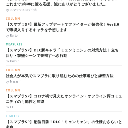
これまで2年半に渡る応援、誠にありがとうございました。
by スマッシュログ公式
COLUMN
【スマブラSP】最新アップデートでファイターが超強化！Ver8.0
で環境入りするキャラを予想します
by Raito
MEASURES
【スマブラSP】DLC新キャラ「ミェンミェン」の対策方法 | 立ち
回り・撃墜シーンで警戒すべき行動
by Kishiru
COLUMN
社会人が本気でスマブラに取り組むための仕事選びと練習方法
by Masashi
COLUMN
【スマブラSP】コロナ禍で見えたオンライン・オフライン両コミュ
ニティの可能性と展望
by EL
FIGHTER
【スマブラSP】配信目前！DLC「ミェンミェン」の仕様おさらいと
考察