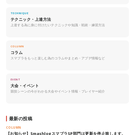
TECHNIQUE
テクニック・上達方法
上達する為に身に付けたいテクニックや知識・戦術・練習方法
COLUMN
コラム
スマブラをもっと楽しむ為のコラムやまとめ・アプデ情報など
EVENT
大会・イベント
競技シーンの今がわかる大会やイベント情報・プレイヤー紹介
最新の投稿
COLUMN
【お知らせ】SmashlogスマブラSP部門は更新を停止致します。