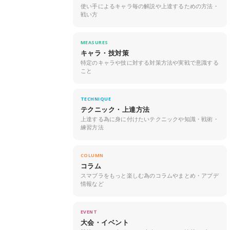
使い手によるキャラ毎の解説や上達するための方法・
戦い方
MEASURES
キャラ・技対策
特定のキャラや技に対する対策方法や実戦で意識する
こと
TECHNIQUE
テクニック・上達方法
上達する為に身に付けたいテクニックや知識・戦術・
練習方法
COLUMN
コラム
スマブラをもっと楽しむ為のコラムやまとめ・アプデ
情報など
EVENT
大会・イベント