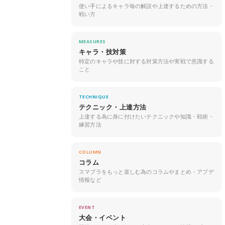
使い手によるキャラ毎の解説や上達するための方法・
戦い方
MEASURES
キャラ・技対策
特定のキャラや技に対する対策方法や実戦で意識する
こと
TECHNIQUE
テクニック・上達方法
上達する為に身に付けたいテクニックや知識・戦術・
練習方法
COLUMN
コラム
スマブラをもっと楽しむ為のコラムやまとめ・アプデ
情報など
EVENT
大会・イベント