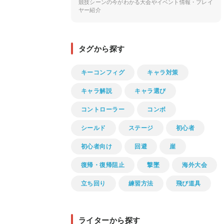
競技シーンの今がわかる大会やイベント情報・プレイ
ヤー紹介
タグから探す
キーコンフィグ
キャラ対策
キャラ解説
キャラ選び
コントローラー
コンボ
シールド
ステージ
初心者
初心者向け
回避
崖
復帰・復帰阻止
撃墜
海外大会
立ち回り
練習方法
飛び道具
ライターから探す