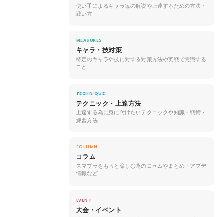
使い手によるキャラ毎の解説や上達するための方法・
戦い方
MEASURES
キャラ・技対策
特定のキャラや技に対する対策方法や実戦で意識する
こと
TECHNIQUE
テクニック・上達方法
上達する為に身に付けたいテクニックや知識・戦術・
練習方法
COLUMN
コラム
スマブラをもっと楽しむ為のコラムやまとめ・アプデ
情報など
EVENT
大会・イベント