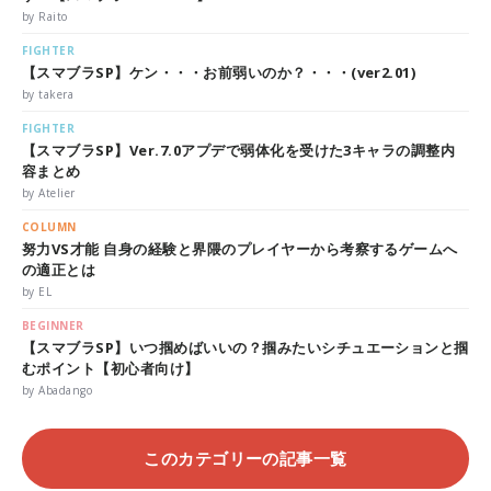
by Raito
FIGHTER
【スマブラSP】ケン・・・お前弱いのか？・・・(ver2.01)
by takera
FIGHTER
【スマブラSP】Ver.7.0アプデで弱体化を受けた3キャラの調整内
容まとめ
by Atelier
COLUMN
努力VS才能 自身の経験と界隈のプレイヤーから考察するゲームへ
の適正とは
by EL
BEGINNER
【スマブラSP】いつ掴めばいいの？掴みたいシチュエーションと掴
むポイント【初心者向け】
by Abadango
このカテゴリーの記事一覧