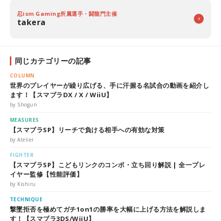
忍ism Gaming所属選手・闘龍門主催
takera
同じカテゴリーの記事
COLUMN
世界のプレイヤーが繰り広げる、手に汗握る名試合の動画を紹介し
ます！【スマブラDX / X / WiiU】
by Shogun
MEASURES
【スマブラSP】リーチで負ける相手への有効な対策
by Atelier
FIGHTER
【スマブラSP】こどもリンクのコンボ・立ち回り解説 | 全一プレ
イヤー監修【性能評価】
by Kishiru
TECHNIQUE
撃墜拒否を極めてガチ1on1の勝率を大幅に上げる方法を解説しま
す！【スマブラ3DS/WiiU】