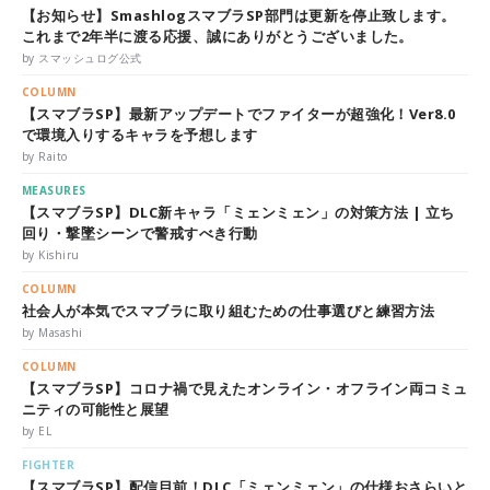
【お知らせ】SmashlogスマブラSP部門は更新を停止致します。
これまで2年半に渡る応援、誠にありがとうございました。
by スマッシュログ公式
COLUMN
【スマブラSP】最新アップデートでファイターが超強化！Ver8.0
で環境入りするキャラを予想します
by Raito
MEASURES
【スマブラSP】DLC新キャラ「ミェンミェン」の対策方法 | 立ち
回り・撃墜シーンで警戒すべき行動
by Kishiru
COLUMN
社会人が本気でスマブラに取り組むための仕事選びと練習方法
by Masashi
COLUMN
【スマブラSP】コロナ禍で見えたオンライン・オフライン両コミュ
ニティの可能性と展望
by EL
FIGHTER
【スマブラSP】配信目前！DLC「ミェンミェン」の仕様おさらいと