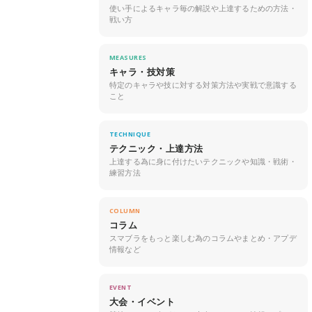
使い手によるキャラ毎の解説や上達するための方法・
戦い方
MEASURES
キャラ・技対策
特定のキャラや技に対する対策方法や実戦で意識する
こと
TECHNIQUE
テクニック・上達方法
上達する為に身に付けたいテクニックや知識・戦術・
練習方法
COLUMN
コラム
スマブラをもっと楽しむ為のコラムやまとめ・アプデ
情報など
EVENT
大会・イベント