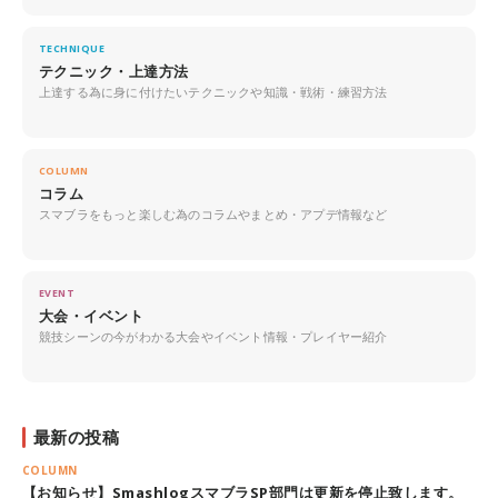
TECHNIQUE
テクニック・上達方法
上達する為に身に付けたいテクニックや知識・戦術・練習方法
COLUMN
コラム
スマブラをもっと楽しむ為のコラムやまとめ・アプデ情報など
EVENT
大会・イベント
競技シーンの今がわかる大会やイベント情報・プレイヤー紹介
最新の投稿
COLUMN
【お知らせ】SmashlogスマブラSP部門は更新を停止致します。