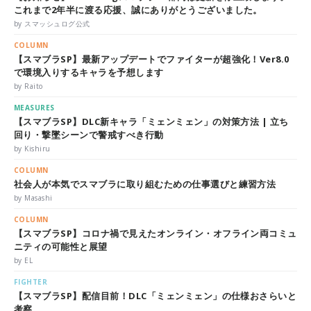
これまで2年半に渡る応援、誠にありがとうございました。
by スマッシュログ公式
COLUMN
【スマブラSP】最新アップデートでファイターが超強化！Ver8.0
で環境入りするキャラを予想します
by Raito
MEASURES
【スマブラSP】DLC新キャラ「ミェンミェン」の対策方法 | 立ち
回り・撃墜シーンで警戒すべき行動
by Kishiru
COLUMN
社会人が本気でスマブラに取り組むための仕事選びと練習方法
by Masashi
COLUMN
【スマブラSP】コロナ禍で見えたオンライン・オフライン両コミュ
ニティの可能性と展望
by EL
FIGHTER
【スマブラSP】配信目前！DLC「ミェンミェン」の仕様おさらいと
考察