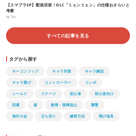
【スマブラSP】配信目前！DLC「ミェンミェン」の仕様おさらいと
考察
by Tsu
すべての記事を見る
タグから探す
キーコンフィグ
キャラ対策
キャラ解説
キャラ選び
コントローラー
コンボ
シールド
ステージ
初心者
初心者向け
回避
崖
復帰・復帰阻止
撃墜
海外大会
立ち回り
練習方法
飛び道具