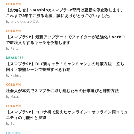
COLUMN
【お知らせ】SmashlogスマブラSP部門は更新を停止致します。
これまで2年半に渡る応援、誠にありがとうございました。
by スマッシュログ公式
COLUMN
【スマブラSP】最新アップデートでファイターが超強化！Ver8.0
で環境入りするキャラを予想します
by Raito
MEASURES
【スマブラSP】DLC新キャラ「ミェンミェン」の対策方法 | 立ち
回り・撃墜シーンで警戒すべき行動
by Kishiru
COLUMN
社会人が本気でスマブラに取り組むための仕事選びと練習方法
by Masashi
COLUMN
【スマブラSP】コロナ禍で見えたオンライン・オフライン両コミュ
ニティの可能性と展望
by EL
FIGHTER