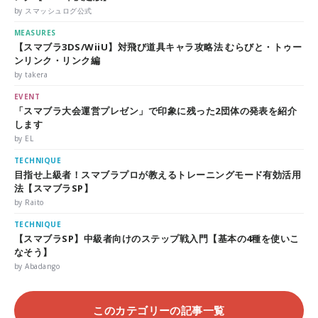
by スマッシュログ公式
MEASURES
【スマブラ3DS/WiiU】対飛び道具キャラ攻略法 むらびと・トゥー
ンリンク・リンク編
by takera
EVENT
「スマブラ大会運営プレゼン」で印象に残った2団体の発表を紹介
します
by EL
TECHNIQUE
目指せ上級者！スマブラプロが教えるトレーニングモード有効活用
法【スマブラSP】
by Raito
TECHNIQUE
【スマブラSP】中級者向けのステップ戦入門【基本の4種を使いこ
なそう】
by Abadango
このカテゴリーの記事一覧