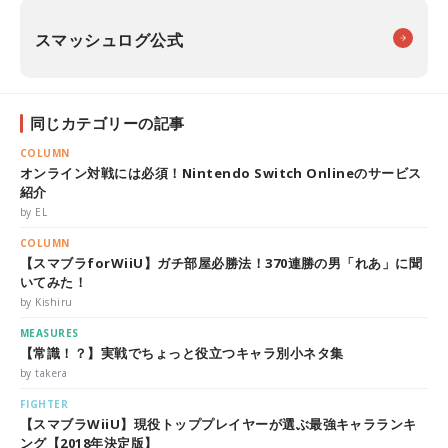
スマッシュログ公式
同じカテゴリーの記事
COLUMN
オンライン対戦には必須！Nintendo Switch Onlineのサービス
紹介
by EL
COLUMN
【スマブラforWiiU】ガチ部屋必勝法！370連勝の男「れあ」に聞
いてみた！
by Kishiru
MEASURES
【常識！？】実戦でちょっと役立つキャラ別小ネタ集
by takera
FIGHTER
【スマブラWiiU】現役トッププレイヤーが選ぶ最強キャラランキ
ング【2018年決定版】