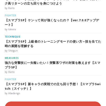
ク高リターンの立ち回りを身につけよう
by Raito
FIGHTER
【スマブラSP】ケンって何が強くなったの？【ver.7.0.0アップデ
ート】
by takera
TECHNIQUE
【スマブラSP】上級者のトレーニングモードの使い方～技を当てた
時の展開を理解する
by Shogun
MEASURES
強力な突撃技に一矢報いたい！突撃系ワザの対策を教えます【スマ
ブラSP】
by Raito
FIGHTER
【スマブラSP】新キャラの実戦での立ち回り予想！【スマブラSwi
tch（スイッチ）】
by Abadango