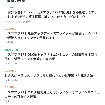
最新の投稿
COLUMN
【お知らせ】SmashlogスマブラSP部門は更新を停止致します。
これまで2年半に渡る応援、誠にありがとうございました。
by スマッシュログ公式
COLUMN
【スマブラSP】最新アップデートでファイターが超強化！Ver8.0
で環境入りするキャラを予想します
by Raito
MEASURES
【スマブラSP】DLC新キャラ「ミェンミェン」の対策方法 | 立ち
回り・撃墜シーンで警戒すべき行動
by Kishiru
COLUMN
社会人が本気でスマブラに取り組むための仕事選びと練習方法
by Masashi
COLUMN
【スマブラSP】コロナ禍で見えたオンライン・オフライン両コミュ
ニティの可能性と展望
by EL