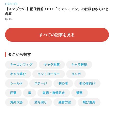
FIGHTER
【スマブラSP】配信目前！DLC「ミェンミェン」の仕様おさらいと
考察
by Tsu
すべての記事を見る
タグから探す
キーコンフィグ
キャラ対策
キャラ解説
キャラ選び
コントローラー
コンボ
シールド
ステージ
初心者
初心者向け
回避
崖
復帰・復帰阻止
撃墜
海外大会
立ち回り
練習方法
飛び道具