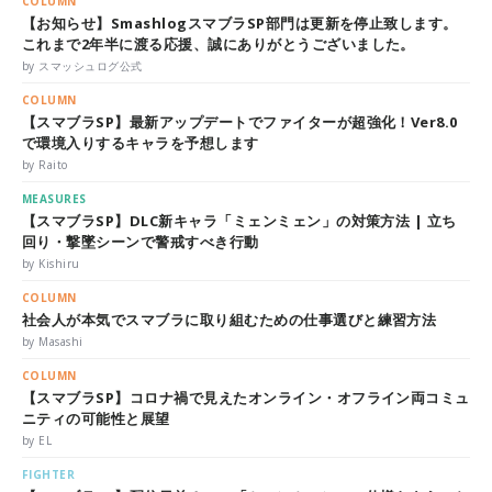
COLUMN
【お知らせ】SmashlogスマブラSP部門は更新を停止致します。
これまで2年半に渡る応援、誠にありがとうございました。
by スマッシュログ公式
COLUMN
【スマブラSP】最新アップデートでファイターが超強化！Ver8.0
で環境入りするキャラを予想します
by Raito
MEASURES
【スマブラSP】DLC新キャラ「ミェンミェン」の対策方法 | 立ち
回り・撃墜シーンで警戒すべき行動
by Kishiru
COLUMN
社会人が本気でスマブラに取り組むための仕事選びと練習方法
by Masashi
COLUMN
【スマブラSP】コロナ禍で見えたオンライン・オフライン両コミュ
ニティの可能性と展望
by EL
FIGHTER