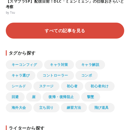
【スマブラSP】配信目前！DLC「ミェンミェン」の仕様おさらいと
考察
by Tsu
すべての記事を見る
タグから探す
キーコンフィグ
キャラ対策
キャラ解説
キャラ選び
コントローラー
コンボ
シールド
ステージ
初心者
初心者向け
回避
崖
復帰・復帰阻止
撃墜
海外大会
立ち回り
練習方法
飛び道具
ライターから探す