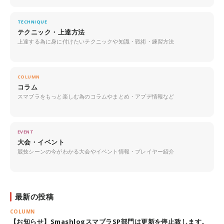
TECHNIQUE
テクニック・上達方法
上達する為に身に付けたいテクニックや知識・戦術・練習方法
COLUMN
コラム
スマブラをもっと楽しむ為のコラムやまとめ・アプデ情報など
EVENT
大会・イベント
競技シーンの今がわかる大会やイベント情報・プレイヤー紹介
最新の投稿
COLUMN
【お知らせ】SmashlogスマブラSP部門は更新を停止致します。