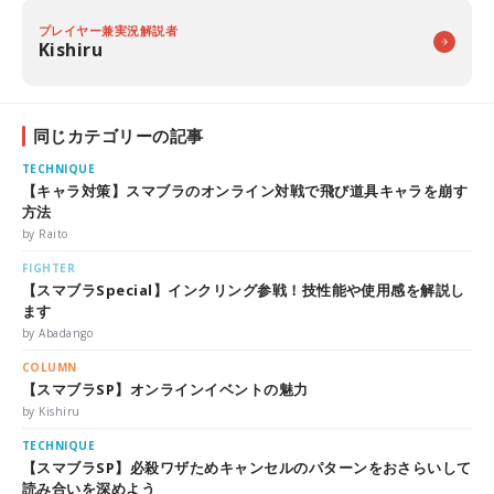
プレイヤー兼実況解説者
Kishiru
同じカテゴリーの記事
TECHNIQUE
【キャラ対策】スマブラのオンライン対戦で飛び道具キャラを崩す
方法
by Raito
FIGHTER
【スマブラSpecial】インクリング参戦！技性能や使用感を解説し
ます
by Abadango
COLUMN
【スマブラSP】オンラインイベントの魅力
by Kishiru
TECHNIQUE
【スマブラSP】必殺ワザためキャンセルのパターンをおさらいして
読み合いを深めよう