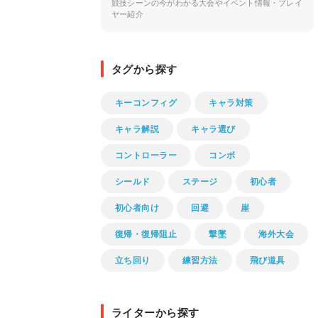
競技シーンの今がわかる大会やイベント情報・プレイ
ヤー紹介
タグから探す
キーコンフィグ
キャラ対策
キャラ解説
キャラ選び
コントローラー
コンボ
シールド
ステージ
初心者
初心者向け
回避
崖
復帰・復帰阻止
撃墜
海外大会
立ち回り
練習方法
飛び道具
ライターから探す