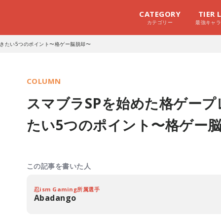
CATEGORY
TIER 
カテゴリー
最強キャ
おきたい5つのポイント〜格ゲー脳脱却〜
COLUMN
スマブラSPを始めた格ゲー
たい5つのポイント〜格ゲー
この記事を書いた人
忍ism Gaming所属選手
Abadango