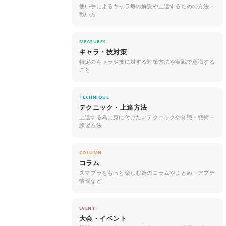
使い手によるキャラ毎の解説や上達するための方法・
戦い方
MEASURES
キャラ・技対策
特定のキャラや技に対する対策方法や実戦で意識する
こと
TECHNIQUE
テクニック・上達方法
上達する為に身に付けたいテクニックや知識・戦術・
練習方法
COLUMN
コラム
スマブラをもっと楽しむ為のコラムやまとめ・アプデ
情報など
EVENT
大会・イベント