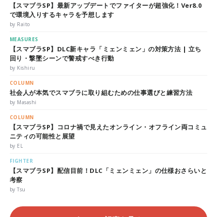
【スマブラSP】最新アップデートでファイターが超強化！Ver8.0
で環境入りするキャラを予想します
by Raito
MEASURES
【スマブラSP】DLC新キャラ「ミェンミェン」の対策方法 | 立ち
回り・撃墜シーンで警戒すべき行動
by Kishiru
COLUMN
社会人が本気でスマブラに取り組むための仕事選びと練習方法
by Masashi
COLUMN
【スマブラSP】コロナ禍で見えたオンライン・オフライン両コミュ
ニティの可能性と展望
by EL
FIGHTER
【スマブラSP】配信目前！DLC「ミェンミェン」の仕様おさらいと
考察
by Tsu