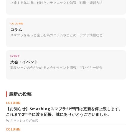
上達する為に身に付けたいテクニックや知識・戦術・練習方法
COLUMN
コラム
スマブラをもっと楽しむ為のコラムやまとめ・アプデ情報など
EVENT
大会・イベント
競技シーンの今がわかる大会やイベント情報・プレイヤー紹介
最新の投稿
COLUMN
【お知らせ】SmashlogスマブラSP部門は更新を停止致します。
これまで2年半に渡る応援、誠にありがとうございました。
by スマッシュログ公式
COLUMN