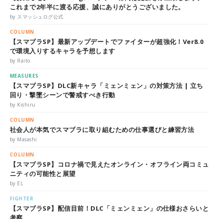
これまで2年半に渡る応援、誠にありがとうございました。
by スマッシュログ公式
COLUMN
【スマブラSP】最新アップデートでファイターが超強化！Ver8.0
で環境入りするキャラを予想します
by Raito
MEASURES
【スマブラSP】DLC新キャラ「ミェンミェン」の対策方法 | 立ち
回り・撃墜シーンで警戒すべき行動
by Kishiru
COLUMN
社会人が本気でスマブラに取り組むための仕事選びと練習方法
by Masashi
COLUMN
【スマブラSP】コロナ禍で見えたオンライン・オフライン両コミュ
ニティの可能性と展望
by EL
FIGHTER
【スマブラSP】配信目前！DLC「ミェンミェン」の仕様おさらいと
考察