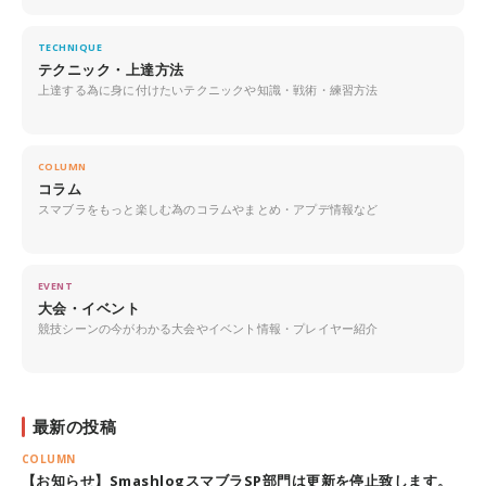
TECHNIQUE
テクニック・上達方法
上達する為に身に付けたいテクニックや知識・戦術・練習方法
COLUMN
コラム
スマブラをもっと楽しむ為のコラムやまとめ・アプデ情報など
EVENT
大会・イベント
競技シーンの今がわかる大会やイベント情報・プレイヤー紹介
最新の投稿
COLUMN
【お知らせ】SmashlogスマブラSP部門は更新を停止致します。