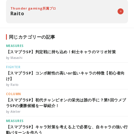
Thunder gaming所属プロ
Raito
同じカテゴリーの記事
MEASURES
【スマブラSP】判定戦に持ち込め！剣士キャラのマリオ対策
by Masashi
FIGHTER
【スマブラSP】コンボ耐性の高いor低いキャラの特徴【初心者向
け】
by Raito
COLUMN
【スマブラSP】初代チャンピオンの栄光は誰の手に？第1回ウメブ
ラSPの優勝候補を一挙紹介！
by Atelier
MEASURES
【スマブラSP】キャラ対策を考える上で必要な、自キャラの強い行
動パターンを作ろう