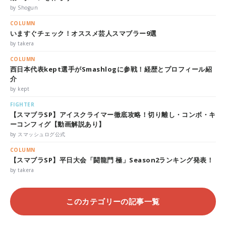
by Shogun
COLUMN
いますぐチェック！オススメ芸人スマブラー9選
by takera
COLUMN
西日本代表kept選手がSmashlogに参戦！経歴とプロフィール紹
介
by kept
FIGHTER
【スマブラSP】アイスクライマー徹底攻略！切り離し・コンボ・キ
ーコンフィグ【動画解説あり】
by スマッシュログ公式
COLUMN
【スマブラSP】平日大会「闘龍門 極」Season2ランキング発表！
by takera
このカテゴリーの記事一覧