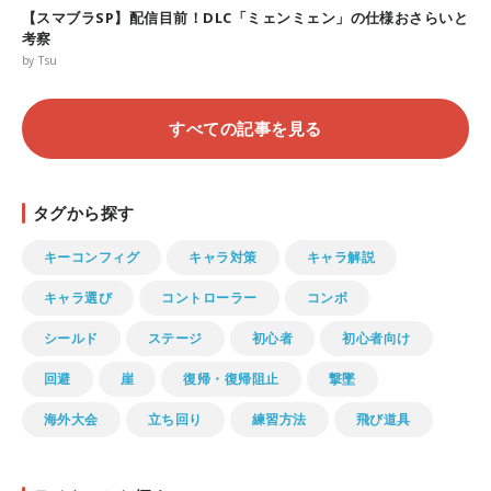
【スマブラSP】配信目前！DLC「ミェンミェン」の仕様おさらいと
考察
by Tsu
すべての記事を見る
タグから探す
キーコンフィグ
キャラ対策
キャラ解説
キャラ選び
コントローラー
コンボ
シールド
ステージ
初心者
初心者向け
回避
崖
復帰・復帰阻止
撃墜
海外大会
立ち回り
練習方法
飛び道具