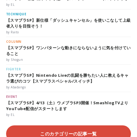
by EL
TECHNIQUE
【スマブラSP】新仕様「ダッシュキャンセル」を使いこなして上級
者入りを目指そう！
by Raito
COLUMN
【スマブラSP】ワンパターンな動きにならないように気を付けてい
ること
by Shogun
FIGHTER
【スマブラSP】Nintendo Liveの乱闘を勝ちたい人に教えるキャ
ラ選びのコツ【スマブラスペシャル/スイッチ】
by Abadango
EVENT
【スマブラSP】4/13（土）ウメブラSP3開催！SmashlogTVより
YouTube配信がスタートします
by EL
このカテゴリーの記事一覧