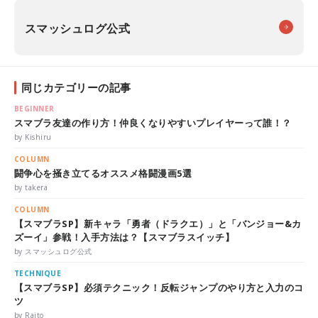
スマッシュログ公式
同じカテゴリーの記事
BEGINNER
スマブラ友達の作り方！仲良くなりやすいプレイヤーって誰！？
by Kishiru
COLUMN
闘争心を掻き立てるオススメ格闘漫画5選
by takera
COLUMN
【スマブラSP】新キャラ「勇者（ドラクエ）」と「バンジョー&カ
ズーイ」参戦！入手方法は？【スマブラスイッチ】
by スマッシュログ公式
TECHNIQUE
【スマブラSP】必須テクニック！反転ジャンプのやり方と入力のコ
ツ
by Raito