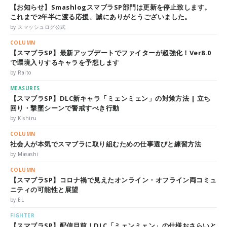
【お知らせ】SmashlogスマブラSP部門は更新を停止致します。
これまで2年半に渡る応援、誠にありがとうございました。
by スマッシュログ公式
COLUMN
【スマブラSP】最新アップデートでファイターが超強化！Ver8.0
で環境入りするキャラを予想します
by Raito
MEASURES
【スマブラSP】DLC新キャラ「ミェンミェン」の対策方法 | 立ち
回り・撃墜シーンで警戒すべき行動
by Kishiru
COLUMN
社会人が本気でスマブラに取り組むための仕事選びと練習方法
by Masashi
COLUMN
【スマブラSP】コロナ禍で見えたオンライン・オフライン両コミュ
ニティの可能性と展望
by EL
FIGHTER
【スマブラSP】配信目前！DLC「ミェンミェン」の仕様おさらいと