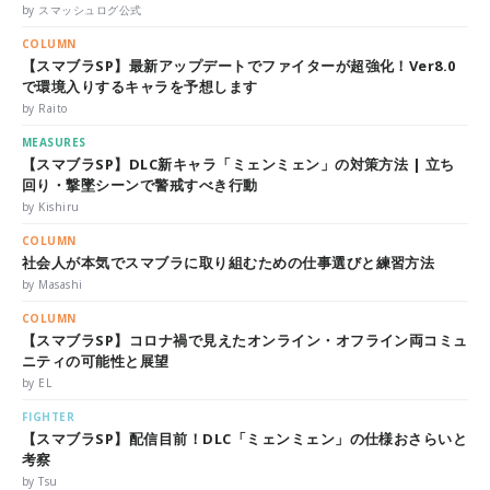
by スマッシュログ公式
COLUMN
【スマブラSP】最新アップデートでファイターが超強化！Ver8.0
で環境入りするキャラを予想します
by Raito
MEASURES
【スマブラSP】DLC新キャラ「ミェンミェン」の対策方法 | 立ち
回り・撃墜シーンで警戒すべき行動
by Kishiru
COLUMN
社会人が本気でスマブラに取り組むための仕事選びと練習方法
by Masashi
COLUMN
【スマブラSP】コロナ禍で見えたオンライン・オフライン両コミュ
ニティの可能性と展望
by EL
FIGHTER
【スマブラSP】配信目前！DLC「ミェンミェン」の仕様おさらいと
考察
by Tsu