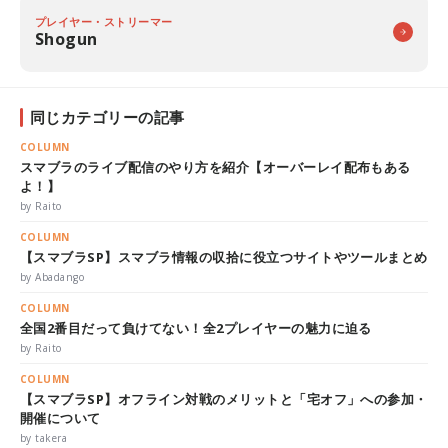
プレイヤー・ストリーマー
Shogun
同じカテゴリーの記事
COLUMN
スマブラのライブ配信のやり方を紹介【オーバーレイ配布もある
よ！】
by Raito
COLUMN
【スマブラSP】スマブラ情報の収拾に役立つサイトやツールまとめ
by Abadango
COLUMN
全国2番目だって負けてない！全2プレイヤーの魅力に迫る
by Raito
COLUMN
【スマブラSP】オフライン対戦のメリットと「宅オフ」への参加・
開催について
by takera