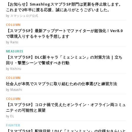
【お知らせ】SmashlogスマブラSP部門は更新を停止致します。
これまで2年半に渡る応援、誠にありがとうございました。
by スマッシュログ公式
COLUMN
【スマブラSP】最新アップデートでファイターが超強化！Ver8.0
で環境入りするキャラを予想します
by Raito
MEASURES
【スマブラSP】DLC新キャラ「ミェンミェン」の対策方法 | 立ち
回り・撃墜シーンで警戒すべき行動
by Kishiru
COLUMN
社会人が本気でスマブラに取り組むための仕事選びと練習方法
by Masashi
COLUMN
【スマブラSP】コロナ禍で見えたオンライン・オフライン両コミュ
ニティの可能性と展望
by EL
FIGHTER
【スマブラSP】配信目前！DLC「ミェンミェン」の仕様おさらいと