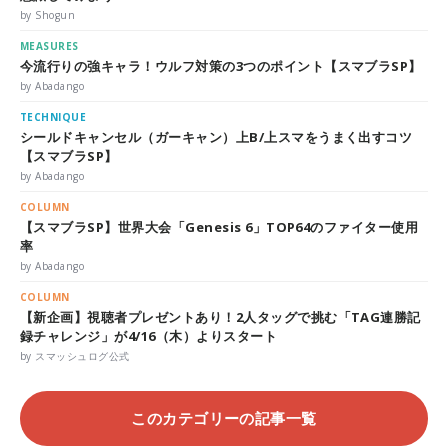
by Shogun
MEASURES
今流行りの強キャラ！ウルフ対策の3つのポイント【スマブラSP】
by Abadango
TECHNIQUE
シールドキャンセル（ガーキャン）上B/上スマをうまく出すコツ
【スマブラSP】
by Abadango
COLUMN
【スマブラSP】世界大会「Genesis 6」TOP64のファイター使用
率
by Abadango
COLUMN
【新企画】視聴者プレゼントあり！2人タッグで挑む「TAG連勝記
録チャレンジ」が4/16（木）よりスタート
by スマッシュログ公式
このカテゴリーの記事一覧