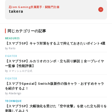
忍ism Gaming所属選手・闘龍門主催
takera
同じカテゴリーの記事
MEASURES
【スマブラSP】キャラ対策をする上で抑えておきたいポイント4選
by Raito
FIGHTER
【スマブラSP】ルカリオのコンボ・立ち回り解説 | 全一プレイヤ
ー監修【性能評価】
by スマッシュログ公式
FIGHTER
【スマブラSpecial】Switch版新作の強キャラ・おすすめキャラ
を紹介するよ！
by Abadango
TECHNIQUE
【スマブラSP】大幅強化を受けた「空中攻撃」を使った立ち回りを
意識してみよう