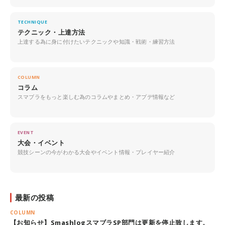
TECHNIQUE
テクニック・上達方法
上達する為に身に付けたいテクニックや知識・戦術・練習方法
COLUMN
コラム
スマブラをもっと楽しむ為のコラムやまとめ・アプデ情報など
EVENT
大会・イベント
競技シーンの今がわかる大会やイベント情報・プレイヤー紹介
最新の投稿
COLUMN
【お知らせ】SmashlogスマブラSP部門は更新を停止致します。