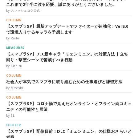
これまで2年半に渡る応援、誠にありがとうございました。
by スマッシュログ公式
COLUMN
【スマブラSP】最新アップデートでファイターが超強化！Ver8.0
で環境入りするキャラを予想します
by Raito
MEASURES
【スマブラSP】DLC新キャラ「ミェンミェン」の対策方法 | 立ち
回り・撃墜シーンで警戒すべき行動
by Kishiru
COLUMN
社会人が本気でスマブラに取り組むための仕事選びと練習方法
by Masashi
COLUMN
【スマブラSP】コロナ禍で見えたオンライン・オフライン両コミュ
ニティの可能性と展望
by EL
FIGHTER
【スマブラSP】配信目前！DLC「ミェンミェン」の仕様おさらいと
考察