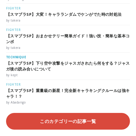
FIGHTER
【スマブラSP】大変！キャラランダムでケンがでた時の対処法
by takera
FIGHTER
【スマブラSP】おまかせテリー簡単ガイド！強い技・簡単な基本コ
ンボ
by takera
TECHNIQUE
【スマブラSP】下り空中攻撃をジャスガされたら何をする？ジャス
ガ後の読み合いについて
by kept
FIGHTER
【スマブラSP】重量級の新星！完全新キャラキングクルールは強キ
ャラ！？
by Abadango
このカテゴリーの記事一覧