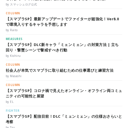
by スマッシュログ公式
COLUMN
【スマブラSP】最新アップデートでファイターが超強化！Ver8.0
で環境入りするキャラを予想します
by Raito
MEASURES
【スマブラSP】DLC新キャラ「ミェンミェン」の対策方法 | 立ち
回り・撃墜シーンで警戒すべき行動
by Kishiru
COLUMN
社会人が本気でスマブラに取り組むための仕事選びと練習方法
by Masashi
COLUMN
【スマブラSP】コロナ禍で見えたオンライン・オフライン両コミュ
ニティの可能性と展望
by EL
FIGHTER
【スマブラSP】配信目前！DLC「ミェンミェン」の仕様おさらいと
考察
by Tsu