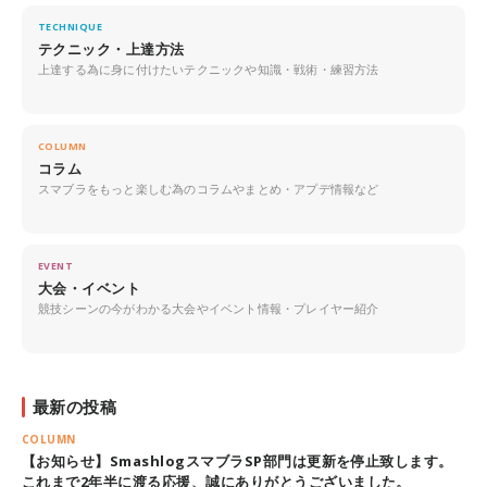
TECHNIQUE
テクニック・上達方法
上達する為に身に付けたいテクニックや知識・戦術・練習方法
COLUMN
コラム
スマブラをもっと楽しむ為のコラムやまとめ・アプデ情報など
EVENT
大会・イベント
競技シーンの今がわかる大会やイベント情報・プレイヤー紹介
最新の投稿
COLUMN
【お知らせ】SmashlogスマブラSP部門は更新を停止致します。
これまで2年半に渡る応援、誠にありがとうございました。