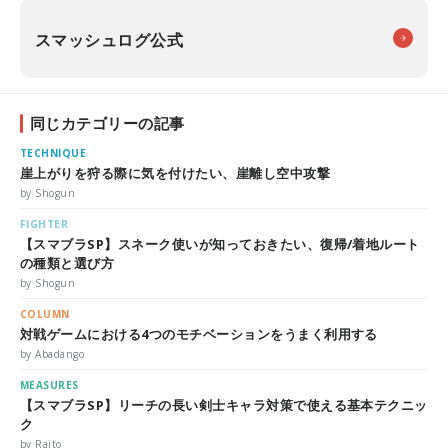
スマッシュログ公式
同じカテゴリーの記事
TECHNIQUE
崖上がりを狩る際に気を付けたい、崖離し空中攻撃
by Shogun
FIGHTER
【スマブラSP】スネーク使いが知っておきたい、復帰/着地ルート
の種類と選び方
by Shogun
COLUMN
対戦ゲームにおける4つのモチベーションをうまく利用する
by Abadango
MEASURES
【スマブラSP】リーチの長い剣士キャラ対策で使える基本テクニッ
ク
by Raito