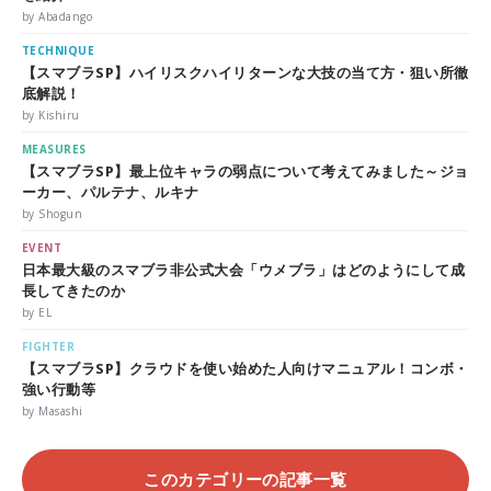
by Abadango
TECHNIQUE
【スマブラSP】ハイリスクハイリターンな大技の当て方・狙い所徹
底解説！
by Kishiru
MEASURES
【スマブラSP】最上位キャラの弱点について考えてみました～ジョ
ーカー、パルテナ、ルキナ
by Shogun
EVENT
日本最大級のスマブラ非公式大会「ウメブラ」はどのようにして成
長してきたのか
by EL
FIGHTER
【スマブラSP】クラウドを使い始めた人向けマニュアル！コンボ・
強い行動等
by Masashi
このカテゴリーの記事一覧