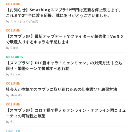
COLUMN
【お知らせ】SmashlogスマブラSP部門は更新を停止致します。
これまで2年半に渡る応援、誠にありがとうございました。
by スマッシュログ公式
COLUMN
【スマブラSP】最新アップデートでファイターが超強化！Ver8.0
で環境入りするキャラを予想します
by Raito
MEASURES
【スマブラSP】DLC新キャラ「ミェンミェン」の対策方法 | 立ち
回り・撃墜シーンで警戒すべき行動
by Kishiru
COLUMN
社会人が本気でスマブラに取り組むための仕事選びと練習方法
by Masashi
COLUMN
【スマブラSP】コロナ禍で見えたオンライン・オフライン両コミュ
ニティの可能性と展望
by EL
FIGHTER