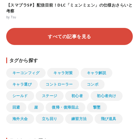
【スマブラSP】配信目前！DLC「ミェンミェン」の仕様おさらいと
考察
by Tsu
すべての記事を見る
タグから探す
キーコンフィグ
キャラ対策
キャラ解説
キャラ選び
コントローラー
コンボ
シールド
ステージ
初心者
初心者向け
回避
崖
復帰・復帰阻止
撃墜
海外大会
立ち回り
練習方法
飛び道具